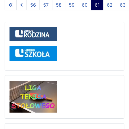
56
57
58
59
60
61
62
63
Strona 61 z 80
Liga tenisa stołowego