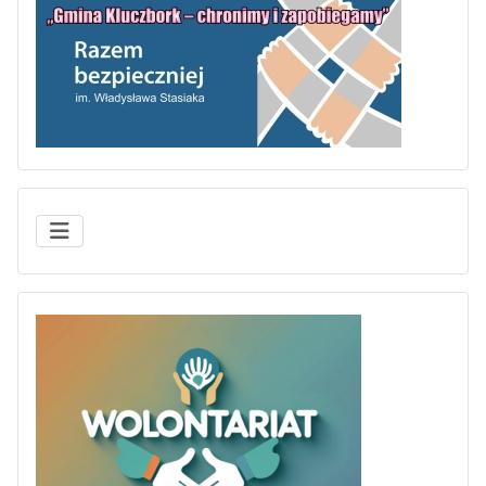
„Gmina Kl
WOLONTARIAT