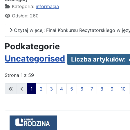
Kategoria:
informacja
Odsłon: 260
Czytaj więcej: Finał Konkursu Recytatorskiego w jęz
Podkategorie
Uncategorised
Liczba artykułów: 
Strona 1 z 59
1
2
3
4
5
6
7
8
9
10