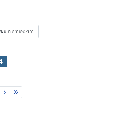
yku niemieckim
4