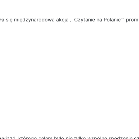
ła się międzynarodowa akcja ,, Czytanie na Polanie”” prom
jazd, którego celem było nie tylko wspólne spędzenie czas