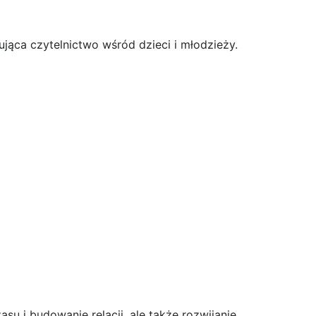
ująca czytelnictwo wśród dzieci i młodzieży.
u i budowanie relacji, ale także rozwijanie